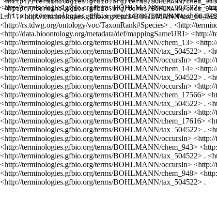
<http://terminologies.gfbio.org/terms/BOHLMANN/chem_943
<http://terminologies.gfbio.org/terms/BOHLMANN/tax_504522> <http
<http://terminologies.gfbio.org/terms/BOHLMANN/chem_944
L.f." . <http://terminologies.gfbio.org/terms/BOHLMANN/tax_504522
<http://rs.tdwg.org/ontology/voc/TaxonRank#Species> . <http://te
<http://data.bioontology.org/metadata/def/mappingSameURI> <http:
<http://terminologies.gfbio.org/terms/BOHLMANN/chem_13> <http:
<http://terminologies.gfbio.org/terms/BOHLMANN/tax_504522> . <
<http://terminologies.gfbio.org/terms/BOHLMANN/occursIn> <http:
<http://terminologies.gfbio.org/terms/BOHLMANN/chem_14> <http:
<http://terminologies.gfbio.org/terms/BOHLMANN/tax_504522> . <
<http://terminologies.gfbio.org/terms/BOHLMANN/occursIn> <http:
<http://terminologies.gfbio.org/terms/BOHLMANN/chem_17566> <ht
<http://terminologies.gfbio.org/terms/BOHLMANN/tax_504522> . <
<http://terminologies.gfbio.org/terms/BOHLMANN/occursIn> <http:
<http://terminologies.gfbio.org/terms/BOHLMANN/chem_17616> <ht
<http://terminologies.gfbio.org/terms/BOHLMANN/tax_504522> . <
<http://terminologies.gfbio.org/terms/BOHLMANN/occursIn> <http:
<http://terminologies.gfbio.org/terms/BOHLMANN/chem_943> <http
<http://terminologies.gfbio.org/terms/BOHLMANN/tax_504522> . <
<http://terminologies.gfbio.org/terms/BOHLMANN/occursIn> <http:
<http://terminologies.gfbio.org/terms/BOHLMANN/chem_948> <http
<http://terminologies.gfbio.org/terms/BOHLMANN/tax_504522> .