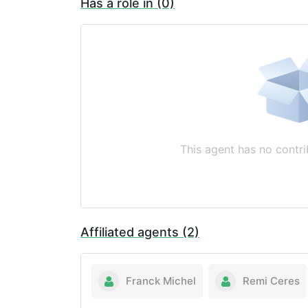
Has a role in (0)
This agent has no contri
Affiliated agents (2)
Franck Michel
Remi Ceres