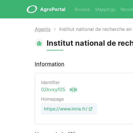
AgroPortal
Browse
Mappings
Reco
Agents
Institut national de recherche e
Information
Identifier
02kvxyf05
Homepage
https://www.inria.fr/