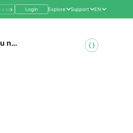
Login
Explore
Support
EN
Institut national de recherche en sciences et technologies du numérique