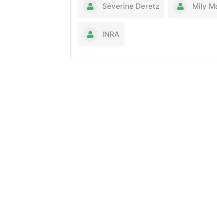
Séverine Deretz
Mily M
INRA