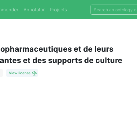
mmender
Annotator
Projects
topharmaceutiques et de leurs
santes et des supports de culture
L
View license