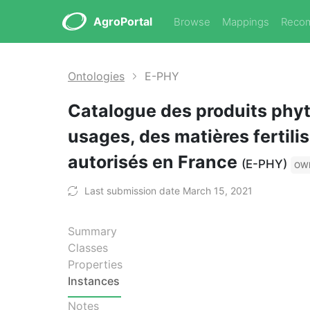
AgroPortal
Browse
Mappings
Reco
Ontologies
E-PHY
Catalogue des produits phy
usages, des matières fertili
autorisés en France
(E-PHY)
OW
Last submission date March 15, 2021
Summary
Classes
Properties
Instances
Notes