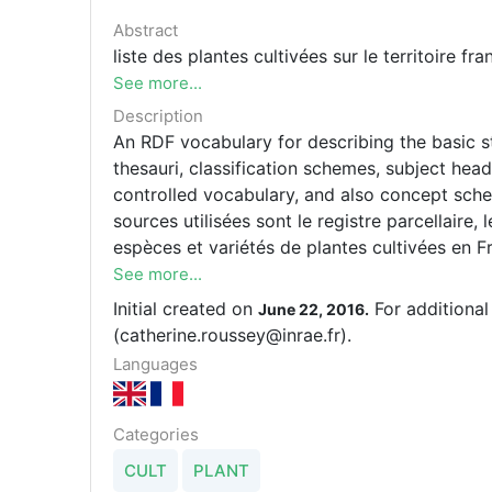
Abstract
liste des plantes cultivées sur le territoire fr
See more...
Description
An RDF vocabulary for describing the basic 
thesauri, classification schemes, subject head
controlled vocabulary, and also concept sch
sources utilisées sont le registre parcellaire, 
espèces et variétés de plantes cultivées en F
les pairies" du GNIS, la base Ephy, la liste des
See more...
parcelles et les statistiques agricoles annuell
Initial created on
For additional
June 22, 2016.
2021. Concernant les légumes et leur classification nous avons cherché les points communs entre
(catherine.roussey@inrae.fr).
plusieurs sources: Wikipedia, Bonduelle, Fra
Languages
ferme du Bec Hellouin. A notre qu'il n'existe pa
classification est utilisée pour organiser les
Cette classification n'est pas complète et a
Categories
besoins. auteur est catherine roussey de l'IN
CULT
PLANT
thésaurus Usage des plantes cultivées en Fran